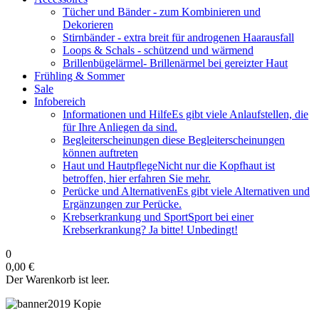
Tücher und Bänder
- zum Kombinieren und
Dekorieren
Stirnbänder
- extra breit für androgenen Haarausfall
Loops & Schals
- schützend und wärmend
Brillenbügelärmel
- Brillenärmel bei gereizter Haut
Frühling & Sommer
Sale
Infobereich
Informationen und Hilfe
Es gibt viele Anlaufstellen, die
für Ihre Anliegen da sind.
Begleiterscheinungen
diese Begleiterscheinungen
können auftreten
Haut und Hautpflege
Nicht nur die Kopfhaut ist
betroffen, hier erfahren Sie mehr.
Perücke und Alternativen
Es gibt viele Alternativen und
Ergänzungen zur Perücke.
Krebserkrankung und Sport
Sport bei einer
Krebserkrankung? Ja bitte! Unbedingt!
0
0,00 €
Der Warenkorb ist leer.