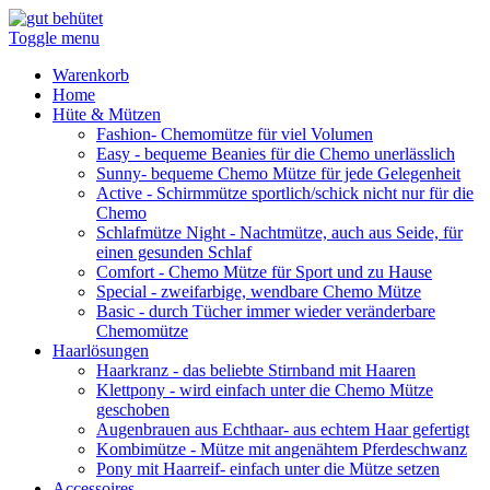
Toggle menu
Warenkorb
Home
Hüte & Mützen
Fashion
- Chemomütze für viel Volumen
Easy
- bequeme Beanies für die Chemo unerlässlich
Sunny
- bequeme Chemo Mütze für jede Gelegenheit
Active
- Schirmmütze sportlich/schick nicht nur für die
Chemo
Schlafmütze Night
- Nachtmütze, auch aus Seide, für
einen gesunden Schlaf
Comfort
- Chemo Mütze für Sport und zu Hause
Special
- zweifarbige, wendbare Chemo Mütze
Basic
- durch Tücher immer wieder veränderbare
Chemomütze
Haarlösungen
Haarkranz
- das beliebte Stirnband mit Haaren
Klettpony
- wird einfach unter die Chemo Mütze
geschoben
Augenbrauen aus Echthaar
- aus echtem Haar gefertigt
Kombimütze
- Mütze mit angenähtem Pferdeschwanz
Pony mit Haarreif
- einfach unter die Mütze setzen
Accessoires