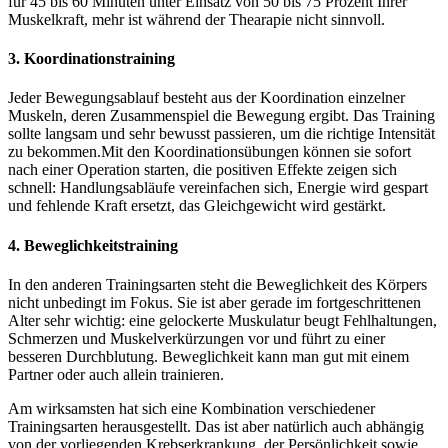
für 45 bis 60 Minuten unter Einsatz von 50 bis 75 Prozent Ihrer
Muskelkraft, mehr ist während der Thearapie nicht sinnvoll.
3. Koordinationstraining
Jeder Bewegungsablauf besteht aus der Koordination einzelner
Muskeln, deren Zusammenspiel die Bewegung ergibt. Das Training
sollte langsam und sehr bewusst passieren, um die richtige Intensität
zu bekommen.Mit den Koordinationsübungen können sie sofort
nach einer Operation starten, die positiven Effekte zeigen sich
schnell: Handlungsabläufe vereinfachen sich, Energie wird gespart
und fehlende Kraft ersetzt, das Gleichgewicht wird gestärkt.
4. Beweglichkeitstraining
In den anderen Trainingsarten steht die Beweglichkeit des Körpers
nicht unbedingt im Fokus. Sie ist aber gerade im fortgeschrittenen
Alter sehr wichtig: eine gelockerte Muskulatur beugt Fehlhaltungen,
Schmerzen und Muskelverkürzungen vor und führt zu einer
besseren Durchblutung. Beweglichkeit kann man gut mit einem
Partner oder auch allein trainieren.
Am wirksamsten hat sich eine Kombination verschiedener
Trainingsarten herausgestellt. Das ist aber natürlich auch abhängig
von der vorliegenden Krebserkrankung, der Persönlichkeit sowie