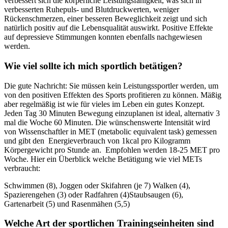
verbessert sich die körperliche Leistungsfähigkeit, was sich in
verbesserten Ruhepuls- und Blutdruckwerten, weniger
Rückenschmerzen, einer besseren Beweglichkeit zeigt und sich
natürlich positiv auf die Lebensqualität auswirkt. Positive Effekte
auf depressieve Stimmungen konnten ebenfalls nachgewiesen
werden.
Wie viel sollte ich mich sportlich betätigen?
Die gute Nachricht: Sie müssen kein Leistungssportler werden, um
von den positiven Effekten des Sports profitieren zu können. Mäßig
aber regelmäßig ist wie für vieles im Leben ein gutes Konzept.
Jeden Tag 30 Minuten Bewegung einzuplanen ist ideal, alternativ 3
mal die Woche 60 Minuten. Die wünschenswerte Intensität wird
von Wissenschaftler in MET (metabolic equivalent task) gemessen
und gibt den Energieverbrauch von 1kcal pro Kilogramm
Körpergewicht pro Stunde an. Empfohlen werden 18-25 MET pro
Woche. Hier ein Überblick welche Betätigung wie viel METs
verbraucht:
Schwimmen (8), Joggen oder Skifahren (je 7) Walken (4),
Spazierengehen (3) oder Radfahren (4)Staubsaugen (6),
Gartenarbeit (5) und Rasenmähen (5,5)
Welche Art der sportlichen Trainingseinheiten sind