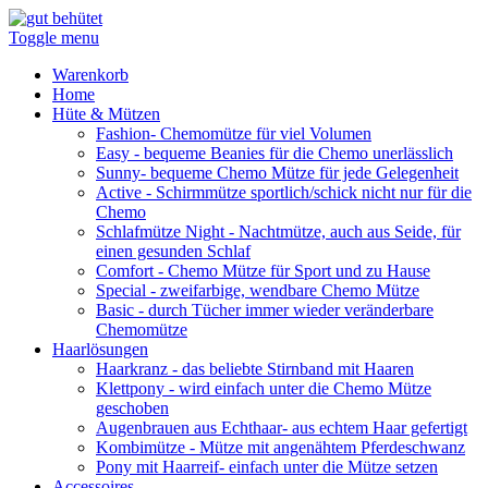
Toggle menu
Warenkorb
Home
Hüte & Mützen
Fashion
- Chemomütze für viel Volumen
Easy
- bequeme Beanies für die Chemo unerlässlich
Sunny
- bequeme Chemo Mütze für jede Gelegenheit
Active
- Schirmmütze sportlich/schick nicht nur für die
Chemo
Schlafmütze Night
- Nachtmütze, auch aus Seide, für
einen gesunden Schlaf
Comfort
- Chemo Mütze für Sport und zu Hause
Special
- zweifarbige, wendbare Chemo Mütze
Basic
- durch Tücher immer wieder veränderbare
Chemomütze
Haarlösungen
Haarkranz
- das beliebte Stirnband mit Haaren
Klettpony
- wird einfach unter die Chemo Mütze
geschoben
Augenbrauen aus Echthaar
- aus echtem Haar gefertigt
Kombimütze
- Mütze mit angenähtem Pferdeschwanz
Pony mit Haarreif
- einfach unter die Mütze setzen
Accessoires