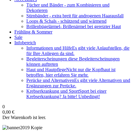
Tücher und Bänder
- zum Kombinieren und
Dekorieren
Stirnbänder
- extra breit für androgenen Haarausfall
Loops & Schals
- schützend und wärmend
Brillenbügelärmel
- Brillenärmel bei gereizter Haut
Frühling & Sommer
Sale
Infobereich
Informationen und Hilfe
Es gibt viele Anlaufstellen, die
für Ihre Anliegen da sind.
Begleiterscheinungen
diese Begleiterscheinungen
können auftreten
Haut und Hautpflege
Nicht nur die Kopfhaut ist
betroffen, hier erfahren Sie mehr.
Perücke und Alternativen
Es gibt viele Alternativen und
Ergänzungen zur Perücke.
Krebserkrankung und Sport
Sport bei einer
Krebserkrankung? Ja bitte! Unbedingt!
0
0,00 €
Der Warenkorb ist leer.