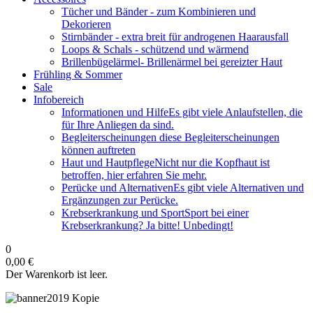
Tücher und Bänder
- zum Kombinieren und
Dekorieren
Stirnbänder
- extra breit für androgenen Haarausfall
Loops & Schals
- schützend und wärmend
Brillenbügelärmel
- Brillenärmel bei gereizter Haut
Frühling & Sommer
Sale
Infobereich
Informationen und Hilfe
Es gibt viele Anlaufstellen, die
für Ihre Anliegen da sind.
Begleiterscheinungen
diese Begleiterscheinungen
können auftreten
Haut und Hautpflege
Nicht nur die Kopfhaut ist
betroffen, hier erfahren Sie mehr.
Perücke und Alternativen
Es gibt viele Alternativen und
Ergänzungen zur Perücke.
Krebserkrankung und Sport
Sport bei einer
Krebserkrankung? Ja bitte! Unbedingt!
0
0,00 €
Der Warenkorb ist leer.